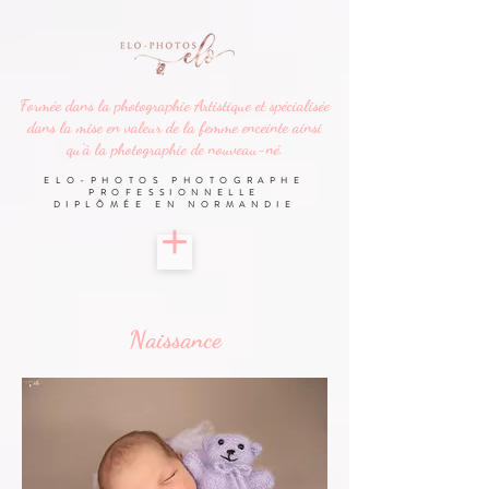
Formée dans la
photographie
Artistique et spécialisée
dans la mise en valeur de la femme enceinte ainsi
qu'à la photographie de nouveau-né.
ELO-PHOTOS PHOTOGRAPHE
PROFESSIONNELLE
DIPLÔMÉE
EN NORMANDIE
Naissance