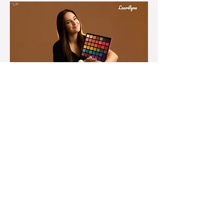
​Make-up : 30€
Réalisée par
Vanessa à Saint-Etienne-du-
Vauvray (27430) ;
Confi'Danse avec Vanou
ou par Laurélyne à Le Val d'Hazey (27940)
;
Sublime&Vous
Cette mise en beauté est fortement conseillée
et indispensable pour un résultat optimal.
Il s’agit d’une expérience unique, Vanessa sera
là pour vous chouchouter et vous détendre