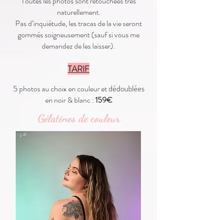
Toutes les photos sont retouchées très
naturellement.
Pas d’inquiétude, les tracas de la vie seront
gommés soigneusement (sauf si vous me
demandez de les laisser).
TARIF
dédoublées
5 photos
au choix en couleur et
en noir & blanc
:
159€
Gélatines de couleur